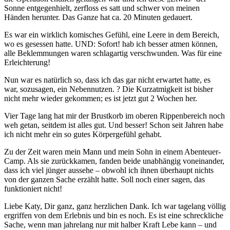
Sonne entgegenhielt, zerfloss es satt und schwer von meinen
Händen herunter. Das Ganze hat ca. 20 Minuten gedauert.
Es war ein wirklich komisches Gefühl, eine Leere in dem Bereich,
wo es gesessen hatte. UND: Sofort! hab ich besser atmen können,
alle Beklemmungen waren schlagartig verschwunden. Was für eine
Erleichterung!
Nun war es natürlich so, dass ich das gar nicht erwartet hatte, es
war, sozusagen, ein Nebennutzen. ? Die Kurzatmigkeit ist bisher
nicht mehr wieder gekommen; es ist jetzt gut 2 Wochen her.
Vier Tage lang hat mir der Brustkorb im oberen Rippenbereich noch
weh getan, seitdem ist alles gut. Und besser! Schon seit Jahren habe
ich nicht mehr ein so gutes Körpergefühl gehabt.
Zu der Zeit waren mein Mann und mein Sohn in einem Abenteuer-
Camp. Als sie zurückkamen, fanden beide unabhängig voneinander,
dass ich viel jünger aussehe – obwohl ich ihnen überhaupt nichts
von der ganzen Sache erzählt hatte. Soll noch einer sagen, das
funktioniert nicht!
Liebe Katy, Dir ganz, ganz herzlichen Dank. Ich war tagelang völlig
ergriffen von dem Erlebnis und bin es noch. Es ist eine schreckliche
Sache, wenn man jahrelang nur mit halber Kraft Lebe kann – und