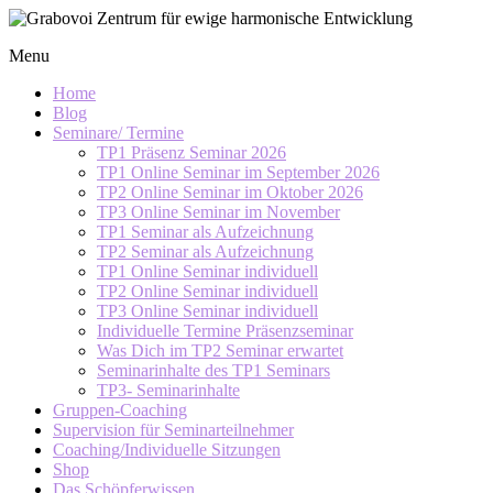
Skip
to
Grabovoi
Menu
content
Zentrum
für
Home
ewige
Blog
Seminare/ Termine
harmonische
TP1 Präsenz Seminar 2026
Entwicklung
TP1 Online Seminar im September 2026
TP2 Online Seminar im Oktober 2026
TP3 Online Seminar im November
TP1 Seminar als Aufzeichnung
TP2 Seminar als Aufzeichnung
TP1 Online Seminar individuell
TP2 Online Seminar individuell
TP3 Online Seminar individuell
Individuelle Termine Präsenzseminar
Was Dich im TP2 Seminar erwartet
Seminarinhalte des TP1 Seminars
TP3- Seminarinhalte
Gruppen-Coaching
Supervision für Seminarteilnehmer
Coaching/Individuelle Sitzungen
Shop
Das Schöpferwissen