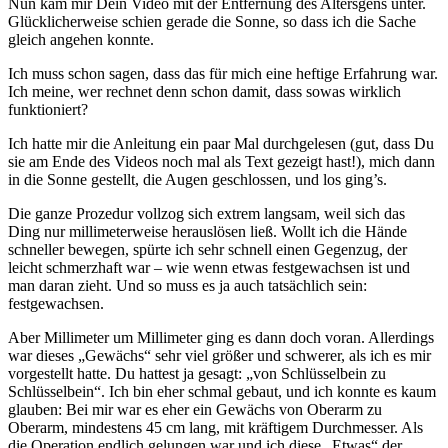
Nun kam mir Dein Video mit der Entfernung des Altersgens unter.
Glücklicherweise schien gerade die Sonne, so dass ich die Sache
gleich angehen konnte.
Ich muss schon sagen, dass das für mich eine heftige Erfahrung war.
Ich meine, wer rechnet denn schon damit, dass sowas wirklich
funktioniert?
Ich hatte mir die Anleitung ein paar Mal durchgelesen (gut, dass Du
sie am Ende des Videos noch mal als Text gezeigt hast!), mich dann
in die Sonne gestellt, die Augen geschlossen, und los ging’s.
Die ganze Prozedur vollzog sich extrem langsam, weil sich das
Ding nur millimeterweise herauslösen ließ. Wollt ich die Hände
schneller bewegen, spürte ich sehr schnell einen Gegenzug, der
leicht schmerzhaft war – wie wenn etwas festgewachsen ist und
man daran zieht. Und so muss es ja auch tatsächlich sein:
festgewachsen.
Aber Millimeter um Millimeter ging es dann doch voran. Allerdings
war dieses „Gewächs“ sehr viel größer und schwerer, als ich es mir
vorgestellt hatte. Du hattest ja gesagt: „von Schlüsselbein zu
Schlüsselbein“. Ich bin eher schmal gebaut, und ich konnte es kaum
glauben: Bei mir war es eher ein Gewächs von Oberarm zu
Oberarm, mindestens 45 cm lang, mit kräftigem Durchmesser. Als
die Operation endlich gelungen war und ich diese „Etwas“ der