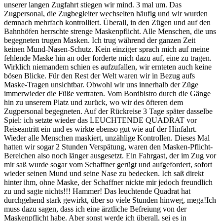
unserer langen Zugfahrt stiegen wir mind. 3 mal um. Das
Zugpersonal, die Zugbegleiter wechselten häufig und wir wurden
demnach mehrfach kontrolliert. Überall, in den Zügen und auf den
Bahnhöfen herrschte strenge Maskenpflicht. Alle Menschen, die uns
begegneten trugen Masken. Ich trug während der ganzen Zeit
keinen Mund-Nasen-Schutz. Kein einziger sprach mich auf meine
fehlende Maske hin an oder forderte mich dazu auf, eine zu tragen.
Wirklich niemandem schien es aufzufallen, wir ernteten auch keine
bösen Blicke. Für den Rest der Welt waren wir in Bezug aufs
Maske-Tragen unsichtbar. Obwohl wir uns innerhalb der Züge
immerwieder die Füße vertraten. Vom Bordbistro durch die Gänge
hin zu unserem Platz und zurück, wo wir des öfteren dem
Zugpersonal begegneten. Auf der Rückreise 3 Tage später dasselbe
Spiel: ich setzte wieder das LEUCHTENDE QUADRAT vor
Reiseantritt ein und es wirkte ebenso gut wie auf der Hinfahrt.
Wieder alle Menschen maskiert, unzählige Kontrollen. Dieses Mal
hatten wir sogar 2 Stunden Verspätung, waren den Masken-Pflicht-
Bereichen also noch länger ausgesetzt. Ein Fahrgast, der im Zug vor
mir saß wurde sogar vom Schaffner gerügt und aufgefordert, sofort
wieder seinen Mund und seine Nase zu bedecken. Ich saß direkt
hinter ihm, ohne Maske, der Schaffner nickte mir jedoch freundlich
zu und sagte nichts!!! Hammer! Das leuchtende Quadrat hat
durchgehend stark gewirkt, über so viele Stunden hinweg, mega!Ich
muss dazu sagen, dass ich eine ärztliche Befreiung von der
Maskenpflicht habe. Aber sonst werde ich überall, sei es in