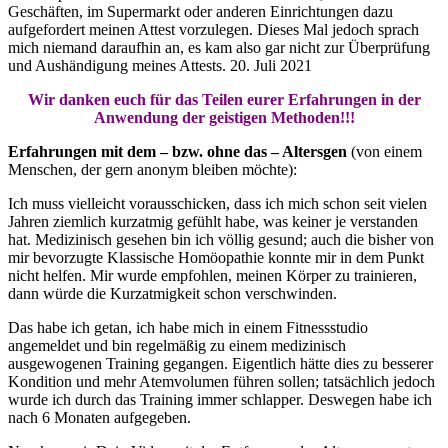
Geschäften, im Supermarkt oder anderen Einrichtungen dazu
aufgefordert meinen Attest vorzulegen. Dieses Mal jedoch sprach
mich niemand daraufhin an, es kam also gar nicht zur Überprüfung
und Aushändigung meines Attests. 20. Juli 2021
Wir danken euch für das Teilen eurer Erfahrungen in der
Anwendung der geistigen Methoden!!!
Erfahrungen mit dem – bzw. ohne das – Altersgen
(von einem
Menschen, der gern anonym bleiben möchte):
Ich muss vielleicht vorausschicken, dass ich mich schon seit vielen
Jahren ziemlich kurzatmig gefühlt habe, was keiner je verstanden
hat. Medizinisch gesehen bin ich völlig gesund; auch die bisher von
mir bevorzugte Klassische Homöopathie konnte mir in dem Punkt
nicht helfen. Mir wurde empfohlen, meinen Körper zu trainieren,
dann würde die Kurzatmigkeit schon verschwinden.
Das habe ich getan, ich habe mich in einem Fitnessstudio
angemeldet und bin regelmäßig zu einem medizinisch
ausgewogenen Training gegangen. Eigentlich hätte dies zu besserer
Kondition und mehr Atemvolumen führen sollen; tatsächlich jedoch
wurde ich durch das Training immer schlapper. Deswegen habe ich
nach 6 Monaten aufgegeben.