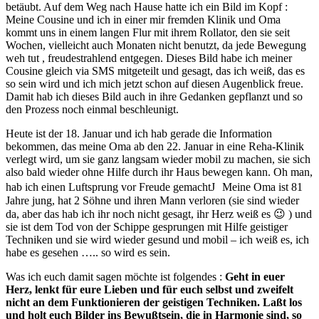
betäubt. Auf dem Weg nach Hause hatte ich ein Bild im Kopf :
Meine Cousine und ich in einer mir fremden Klinik und Oma
kommt uns in einem langen Flur mit ihrem Rollator, den sie seit
Wochen, vielleicht auch Monaten nicht benutzt, da jede Bewegung
weh tut , freudestrahlend entgegen. Dieses Bild habe ich meiner
Cousine gleich via SMS mitgeteilt und gesagt, das ich weiß, das es
so sein wird und ich mich jetzt schon auf diesen Augenblick freue.
Damit hab ich dieses Bild auch in ihre Gedanken gepflanzt und so
den Prozess noch einmal beschleunigt.
Heute ist der 18. Januar und ich hab gerade die Information
bekommen, das meine Oma ab den 22. Januar in eine Reha-Klinik
verlegt wird, um sie ganz langsam wieder mobil zu machen, sie sich
also bald wieder ohne Hilfe durch ihr Haus bewegen kann. Oh man,
hab ich einen Luftsprung vor Freude gemachtJ Meine Oma ist 81
Jahre jung, hat 2 Söhne und ihren Mann verloren (sie sind wieder
da, aber das hab ich ihr noch nicht gesagt, ihr Herz weiß es 😉 ) und
sie ist dem Tod von der Schippe gesprungen mit Hilfe geistiger
Techniken und sie wird wieder gesund und mobil – ich weiß es, ich
habe es gesehen ….. so wird es sein.
Was ich euch damit sagen möchte ist folgendes :
Geht in euer
Herz, lenkt für eure Lieben und für euch selbst und zweifelt
nicht an dem Funktionieren der geistigen Techniken. Laßt los
und holt euch Bilder ins Bewußtsein, die in Harmonie sind, so