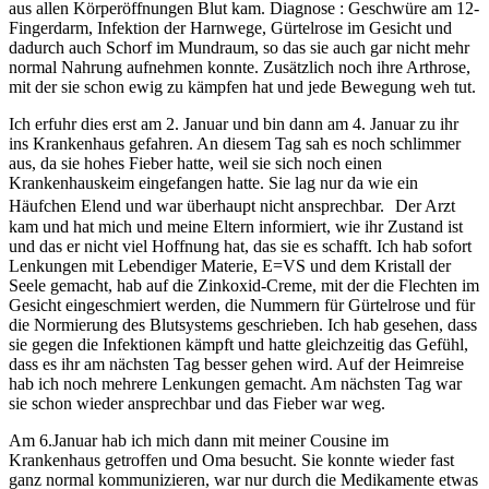
aus allen Körperöffnungen Blut kam. Diagnose : Geschwüre am 12-
Fingerdarm, Infektion der Harnwege, Gürtelrose im Gesicht und
dadurch auch Schorf im Mundraum, so das sie auch gar nicht mehr
normal Nahrung aufnehmen konnte. Zusätzlich noch ihre Arthrose,
mit der sie schon ewig zu kämpfen hat und jede Bewegung weh tut.
Ich erfuhr dies erst am 2. Januar und bin dann am 4. Januar zu ihr
ins Krankenhaus gefahren. An diesem Tag sah es noch schlimmer
aus, da sie hohes Fieber hatte, weil sie sich noch einen
Krankenhauskeim eingefangen hatte. Sie lag nur da wie ein
Häufchen Elend und war überhaupt nicht ansprechbar. Der Arzt
kam und hat mich und meine Eltern informiert, wie ihr Zustand ist
und das er nicht viel Hoffnung hat, das sie es schafft. Ich hab sofort
Lenkungen mit Lebendiger Materie, E=VS und dem Kristall der
Seele gemacht, hab auf die Zinkoxid-Creme, mit der die Flechten im
Gesicht eingeschmiert werden, die Nummern für Gürtelrose und für
die Normierung des Blutsystems geschrieben. Ich hab gesehen, dass
sie gegen die Infektionen kämpft und hatte gleichzeitig das Gefühl,
dass es ihr am nächsten Tag besser gehen wird. Auf der Heimreise
hab ich noch mehrere Lenkungen gemacht. Am nächsten Tag war
sie schon wieder ansprechbar und das Fieber war weg.
Am 6.Januar hab ich mich dann mit meiner Cousine im
Krankenhaus getroffen und Oma besucht. Sie konnte wieder fast
ganz normal kommunizieren, war nur durch die Medikamente etwas