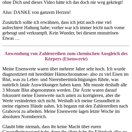
ohne Dich und dieses Video hätte ich das doch nie weg gekriegt!
Also: DANKE von ganzem Herzen!
Zusätzlich sollte ich erwähnen, dass ich jetzt auch eine viel
aufrechtere Haltung habe; vorher war ich immer leicht nach vorne
gebeugt und verkrampft. Kein Wunder, bei diesem monströsen
Etwas …
Anwendung von Zahlenreihen zum chemischen Ausgleich des
Körpers (Eisenwerte)
Meine Eisenwerte waren über mehrere Jahre sehr hoch. Ich wurde
diagnostiziert mit hereditäre Hämochromatose- also zu viel Eisen im
Blut, was zu Leber- und Nierenbeeinträchtigungen führte, was
natürlich fatale Auswirkungen haben kann. Mir musste deshalb alle
3 Monate Blut abgenommen werden. Die Ärzte waren darauf
fokussiert meine Eisenwerte nach unten zu korrigieren, aber die
Werte veränderten sich nicht. Weshalb ich meine Gesundheit in
meine eigenen Hände nahm. Ich begann mit den Zahlenreihen nach
Grabovoi zu arbeiten. Meine Eisenwerte lagen letzte Woche im
absoluten Normbereich.
Glaubt bitte niemals, dass ihr keine Macht über euren
Gesundheitszustand habt, denn ihr allein habt die Fähigkeit alles zu