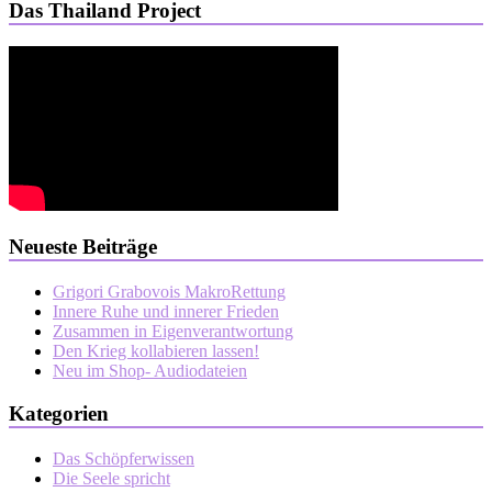
Das Thailand Project
Neueste Beiträge
Grigori Grabovois MakroRettung
Innere Ruhe und innerer Frieden
Zusammen in Eigenverantwortung
Den Krieg kollabieren lassen!
Neu im Shop- Audiodateien
Kategorien
Das Schöpferwissen
Die Seele spricht