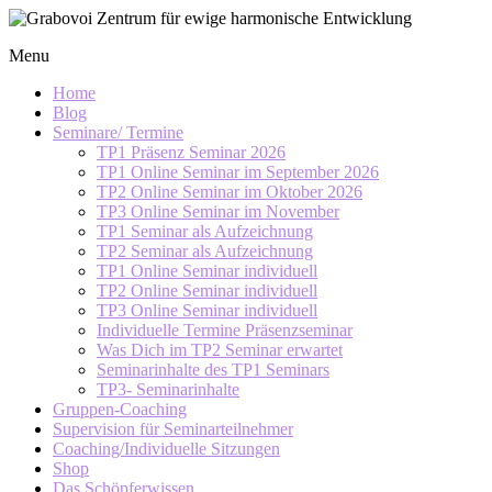
Skip
to
Grabovoi
Menu
content
Zentrum
für
Home
ewige
Blog
Seminare/ Termine
harmonische
TP1 Präsenz Seminar 2026
Entwicklung
TP1 Online Seminar im September 2026
TP2 Online Seminar im Oktober 2026
TP3 Online Seminar im November
TP1 Seminar als Aufzeichnung
TP2 Seminar als Aufzeichnung
TP1 Online Seminar individuell
TP2 Online Seminar individuell
TP3 Online Seminar individuell
Individuelle Termine Präsenzseminar
Was Dich im TP2 Seminar erwartet
Seminarinhalte des TP1 Seminars
TP3- Seminarinhalte
Gruppen-Coaching
Supervision für Seminarteilnehmer
Coaching/Individuelle Sitzungen
Shop
Das Schöpferwissen