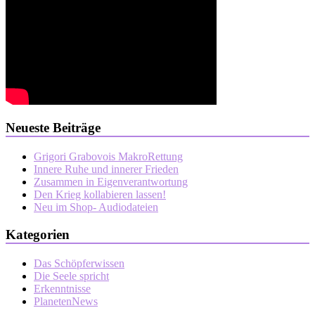
Neueste Beiträge
Grigori Grabovois MakroRettung
Innere Ruhe und innerer Frieden
Zusammen in Eigenverantwortung
Den Krieg kollabieren lassen!
Neu im Shop- Audiodateien
Kategorien
Das Schöpferwissen
Die Seele spricht
Erkenntnisse
PlanetenNews