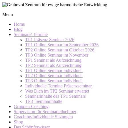
Skip
to
Grabovoi
Menu
content
Zentrum
für
Home
ewige
Blog
Seminare/ Termine
harmonische
TP1 Präsenz Seminar 2026
Entwicklung
TP1 Online Seminar im September 2026
TP2 Online Seminar im Oktober 2026
TP3 Online Seminar im November
TP1 Seminar als Aufzeichnung
TP2 Seminar als Aufzeichnung
TP1 Online Seminar individuell
TP2 Online Seminar individuell
TP3 Online Seminar individuell
Individuelle Termine Präsenzseminar
Was Dich im TP2 Seminar erwartet
Seminarinhalte des TP1 Seminars
TP3- Seminarinhalte
Gruppen-Coaching
Supervision für Seminarteilnehmer
Coaching/Individuelle Sitzungen
Shop
Das Schöpferwissen