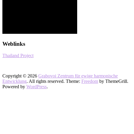
Weblinks
Thailand Project
Copyright © 2026
Grabovoi Zentrum für ewige harmonische
Entwicklung
. All rights reserved. Theme:
Freedom
by ThemeGrill.
Powered by
WordPress
.