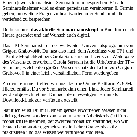
Fragen jeweils im nächsten Seminartermin besprechen. Für alle
Seminarteilnehmer wird es einen gemeinsam vereinbarten 8. Termin
geben, um weitere Fragen zu beantworten oder Seminarinhalte
vertiefend zu besprechen.
Du bekommst
das aktuelle Seminarmanuskript
in Buchform nach
Hause gesendet und auf Wunsch auch digital.
Das TP1 Seminar ist Teil des weltweiten Universitätsprogramm von
Grigori Grabovoi®. Du hast also nach dem Abschluss von TP1 und
TP2 die Möglichkeit bei Carola Sarrasin eine Lizenz zur Weitergabe
des Wissens zu erwerben. Carola Sarrasin ist die Urheberin der TP –
Seminare, welche den großen Wissensschatz der Lehre von Grigori
Grabovoi® in einer leicht verständlichen Form wiedergeben.
Zu den Terminen treffen wir uns über die Online Plattform ZOOM.
Hierzu erhältst Du vor Seminarbeginn einen Link. Jeder Seminarteil
wird aufgezeichnet und Dir nach dem jeweiligen Termin als
Download-Link zur Verfügung gestellt.
Natürlich wirst Du mit Deinem gerade erworbenen Wissen nicht
allein gelassen, sondern kannst an unserem Arbeitskreis (10 Euro
monatlich) teilnehmen, der zweimal monatlich stattfindet, wo wir
Fragen beantworten, gemeinsam die Lehre Grabovois aktiv
praktizieren und das Wissen weiterführend studieren.