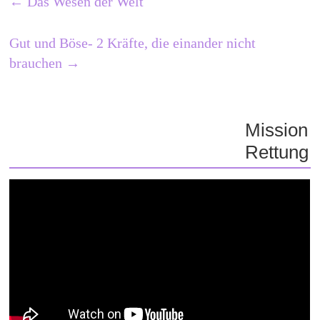
←
Das Wesen der Welt
Gut und Böse- 2 Kräfte, die einander nicht
brauchen
→
Mission
Rettung