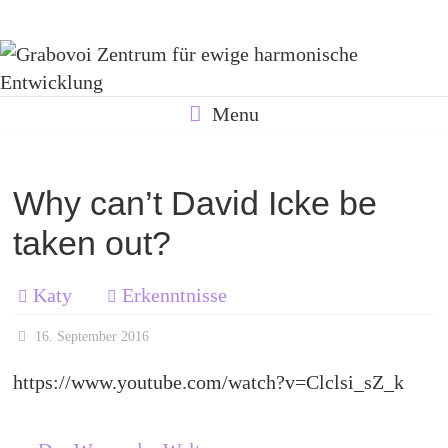
Skip
Grabovoi
to
content
Zentrum
Menu
für
Why can’t David Icke be
taken out?
ewige
Katy
Erkenntnisse
harmonische
16. September 2016
https://www.youtube.com/watch?v=Clclsi_sZ_k
Entwicklung