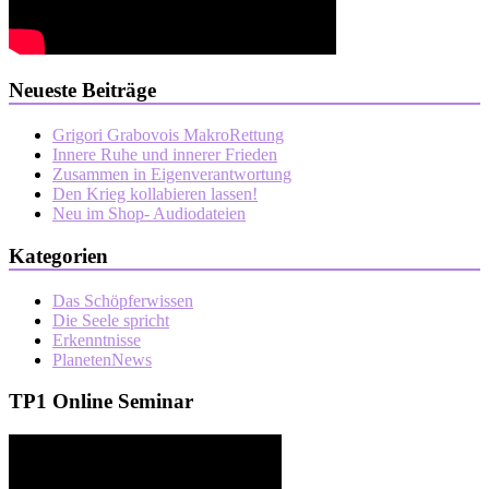
Neueste Beiträge
Grigori Grabovois MakroRettung
Innere Ruhe und innerer Frieden
Zusammen in Eigenverantwortung
Den Krieg kollabieren lassen!
Neu im Shop- Audiodateien
Kategorien
Das Schöpferwissen
Die Seele spricht
Erkenntnisse
PlanetenNews
TP1 Online Seminar