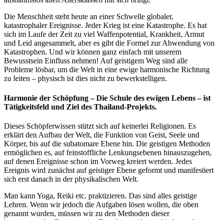
Die Menschheit steht heute an einer Schwelle globaler,
katastrophaler Ereignisse. Jeder Krieg ist eine Katastrophe. Es hat
sich im Laufe der Zeit zu viel Waffenpotential, Krankheit, Armut
und Leid angesammelt, aber es gibt die Formel zur Abwendung von
Katastrophen. Und wir können ganz einfach mit unserem
Bewusstsein Einfluss nehmen! Auf geistigem Weg sind alle
Probleme lösbar, um die Welt in eine ewige harmonische Richtung
zu leiten – physisch ist dies nicht zu bewerkstelligen.
Harmonie der Schöpfung – Die Schule des ewigen Lebens – ist
Tätigkeitsfeld und Ziel des Thailand-Projekts.
Dieses Schöpferwissen stützt sich auf keinerlei Religionen. Es
erklärt den Aufbau der Welt, die Funktion von Geist, Seele und
Körper, bis auf die subatomare Ebene hin. Die geistigen Methoden
ermöglichen es, auf feinstoffliche Lenkungsebenen hinauszugehen,
auf denen Ereignisse schon im Vorweg kreiert werden. Jedes
Ereignis wird zunächst auf geistiger Ebene geformt und manifestiert
sich erst danach in der physikalischen Welt.
Man kann Yoga, Reiki etc. praktizieren. Das sind alles geistige
Lehren. Wenn wir jedoch die Aufgaben lösen wollen, die oben
genannt wurden, müssen wir zu den Methoden dieser