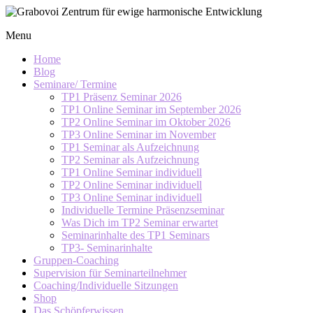
Skip
to
Grabovoi
Menu
content
Zentrum
für
Home
ewige
Blog
Seminare/ Termine
harmonische
TP1 Präsenz Seminar 2026
Entwicklung
TP1 Online Seminar im September 2026
TP2 Online Seminar im Oktober 2026
TP3 Online Seminar im November
TP1 Seminar als Aufzeichnung
TP2 Seminar als Aufzeichnung
TP1 Online Seminar individuell
TP2 Online Seminar individuell
TP3 Online Seminar individuell
Individuelle Termine Präsenzseminar
Was Dich im TP2 Seminar erwartet
Seminarinhalte des TP1 Seminars
TP3- Seminarinhalte
Gruppen-Coaching
Supervision für Seminarteilnehmer
Coaching/Individuelle Sitzungen
Shop
Das Schöpferwissen