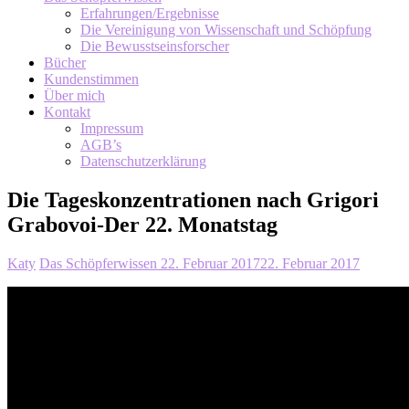
Erfahrungen/Ergebnisse
Die Vereinigung von Wissenschaft und Schöpfung
Die Bewusstseinsforscher
Bücher
Kundenstimmen
Über mich
Kontakt
Impressum
AGB’s
Datenschutzerklärung
Die Tageskonzentrationen nach Grigori
Grabovoi-Der 22. Monatstag
Katy
Das Schöpferwissen
22. Februar 2017
22. Februar 2017