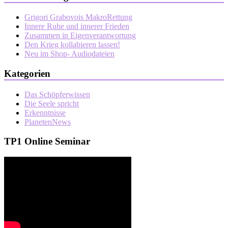
Grigori Grabovois MakroRettung
Innere Ruhe und innerer Frieden
Zusammen in Eigenverantwortung
Den Krieg kollabieren lassen!
Neu im Shop- Audiodateien
Kategorien
Das Schöpferwissen
Die Seele spricht
Erkenntnisse
PlanetenNews
TP1 Online Seminar