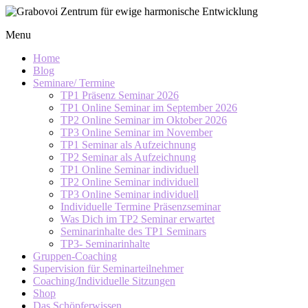
Skip
to
Grabovoi
Menu
content
Zentrum
für
Home
ewige
Blog
Seminare/ Termine
harmonische
TP1 Präsenz Seminar 2026
Entwicklung
TP1 Online Seminar im September 2026
TP2 Online Seminar im Oktober 2026
TP3 Online Seminar im November
TP1 Seminar als Aufzeichnung
TP2 Seminar als Aufzeichnung
TP1 Online Seminar individuell
TP2 Online Seminar individuell
TP3 Online Seminar individuell
Individuelle Termine Präsenzseminar
Was Dich im TP2 Seminar erwartet
Seminarinhalte des TP1 Seminars
TP3- Seminarinhalte
Gruppen-Coaching
Supervision für Seminarteilnehmer
Coaching/Individuelle Sitzungen
Shop
Das Schöpferwissen