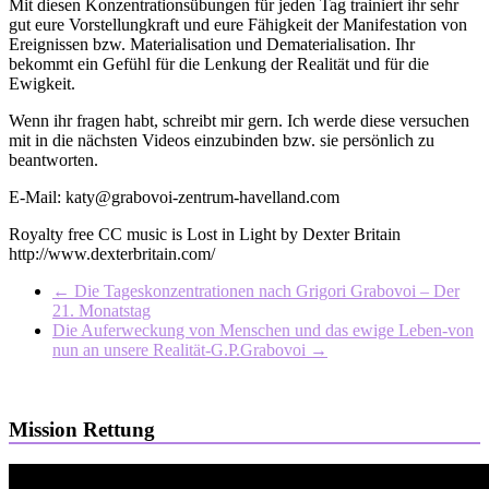
Mit diesen Konzentrationsübungen für jeden Tag trainiert ihr sehr
gut eure Vorstellungkraft und eure Fähigkeit der Manifestation von
Ereignissen bzw. Materialisation und Dematerialisation. Ihr
bekommt ein Gefühl für die Lenkung der Realität und für die
Ewigkeit.
Wenn ihr fragen habt, schreibt mir gern. Ich werde diese versuchen
mit in die nächsten Videos einzubinden bzw. sie persönlich zu
beantworten.
E-Mail: katy@grabovoi-zentrum-havelland.com
Royalty free CC music is Lost in Light by Dexter Britain
http://www.dexterbritain.com/
←
Die Tageskonzentrationen nach Grigori Grabovoi – Der
21. Monatstag
Die Auferweckung von Menschen und das ewige Leben-von
nun an unsere Realität-G.P.Grabovoi
→
Mission Rettung