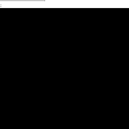
—————————-
: