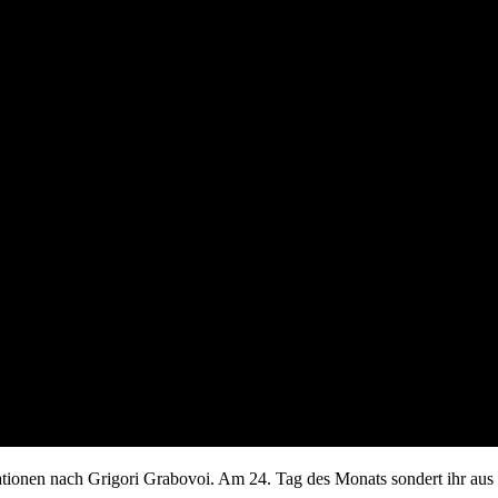
tionen nach Grigori Grabovoi. Am 24. Tag des Monats sondert ihr aus