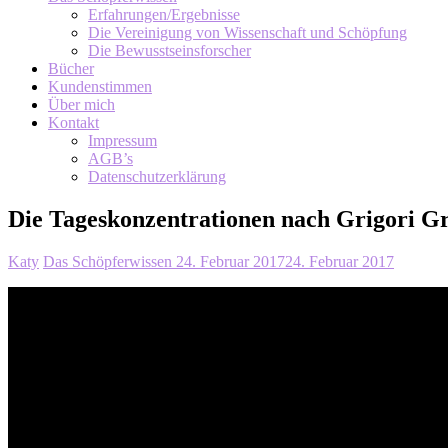
Erfahrungen/Ergebnisse
Die Vereinigung von Wissenschaft und Schöpfung
Die Bewusstseinsforscher
Bücher
Kundenstimmen
Über mich
Kontakt
Impressum
AGB’s
Datenschutzerklärung
Die Tageskonzentrationen nach Grigori G
Katy
Das Schöpferwissen
24. Februar 2017
24. Februar 2017