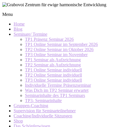
Skip
to
Grabovoi
Menu
content
Zentrum
für
Home
ewige
Blog
Seminare/ Termine
harmonische
TP1 Präsenz Seminar 2026
Entwicklung
TP1 Online Seminar im September 2026
TP2 Online Seminar im Oktober 2026
TP3 Online Seminar im November
TP1 Seminar als Aufzeichnung
TP2 Seminar als Aufzeichnung
TP1 Online Seminar individuell
TP2 Online Seminar individuell
TP3 Online Seminar individuell
Individuelle Termine Präsenzseminar
Was Dich im TP2 Seminar erwartet
Seminarinhalte des TP1 Seminars
TP3- Seminarinhalte
Gruppen-Coaching
Supervision für Seminarteilnehmer
Coaching/Individuelle Sitzungen
Shop
Das Schöpferwissen