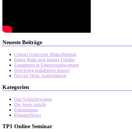
Neueste Beiträge
Grigori Grabovois MakroRettung
Innere Ruhe und innerer Frieden
Zusammen in Eigenverantwortung
Den Krieg kollabieren lassen!
Neu im Shop- Audiodateien
Kategorien
Das Schöpferwissen
Die Seele spricht
Erkenntnisse
PlanetenNews
TP1 Online Seminar