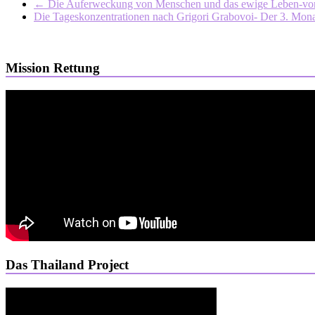
←
Die Auferweckung von Menschen und das ewige Leben-von 
Die Tageskonzentrationen nach Grigori Grabovoi- Der 3. Mon
Mission Rettung
Das Thailand Project