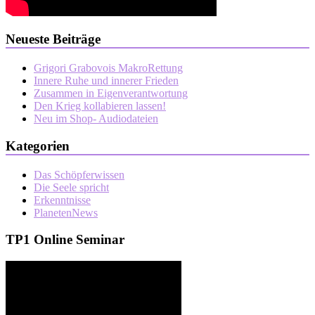
Neueste Beiträge
Grigori Grabovois MakroRettung
Innere Ruhe und innerer Frieden
Zusammen in Eigenverantwortung
Den Krieg kollabieren lassen!
Neu im Shop- Audiodateien
Kategorien
Das Schöpferwissen
Die Seele spricht
Erkenntnisse
PlanetenNews
TP1 Online Seminar