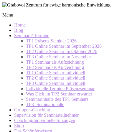
Skip
to
Grabovoi
Menu
content
Zentrum
für
Home
ewige
Blog
Seminare/ Termine
harmonische
TP1 Präsenz Seminar 2026
Entwicklung
TP1 Online Seminar im September 2026
TP2 Online Seminar im Oktober 2026
TP3 Online Seminar im November
TP1 Seminar als Aufzeichnung
TP2 Seminar als Aufzeichnung
TP1 Online Seminar individuell
TP2 Online Seminar individuell
TP3 Online Seminar individuell
Individuelle Termine Präsenzseminar
Was Dich im TP2 Seminar erwartet
Seminarinhalte des TP1 Seminars
TP3- Seminarinhalte
Gruppen-Coaching
Supervision für Seminarteilnehmer
Coaching/Individuelle Sitzungen
Shop
Das Schöpferwissen