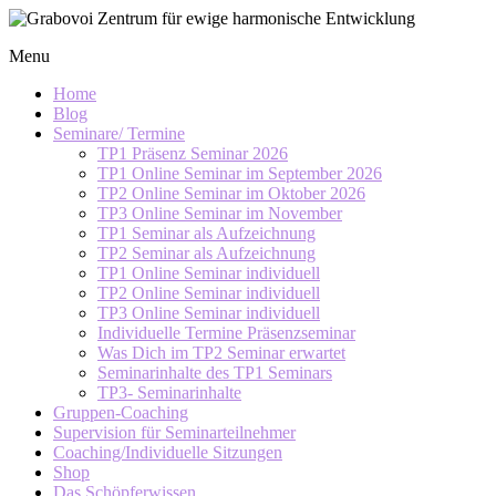
Skip
to
Grabovoi
Menu
content
Zentrum
für
Home
ewige
Blog
Seminare/ Termine
harmonische
TP1 Präsenz Seminar 2026
Entwicklung
TP1 Online Seminar im September 2026
TP2 Online Seminar im Oktober 2026
TP3 Online Seminar im November
TP1 Seminar als Aufzeichnung
TP2 Seminar als Aufzeichnung
TP1 Online Seminar individuell
TP2 Online Seminar individuell
TP3 Online Seminar individuell
Individuelle Termine Präsenzseminar
Was Dich im TP2 Seminar erwartet
Seminarinhalte des TP1 Seminars
TP3- Seminarinhalte
Gruppen-Coaching
Supervision für Seminarteilnehmer
Coaching/Individuelle Sitzungen
Shop
Das Schöpferwissen