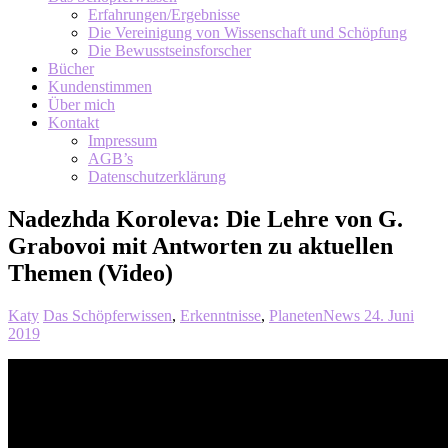
Erfahrungen/Ergebnisse
Die Vereinigung von Wissenschaft und Schöpfung
Die Bewusstseinsforscher
Bücher
Kundenstimmen
Über mich
Kontakt
Impressum
AGB’s
Datenschutzerklärung
Nadezhda Koroleva: Die Lehre von G.
Grabovoi mit Antworten zu aktuellen
Themen (Video)
Katy
Das Schöpferwissen
,
Erkenntnisse
,
PlanetenNews
24. Juni
2019