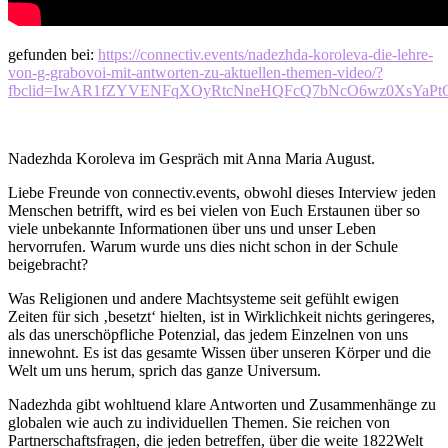
gefunden bei:
https://connectiv.events/nadezhda-koroleva-die-lehre-
von-g-grabovoi-mit-antworten-zu-aktuellen-themen-video/?
fbclid=IwAR1fZYVENFqXOyRtcNneHQFcQ7bNcO6wz0XsYaPt
Nadezhda Koroleva im Gespräch mit Anna Maria August.
Liebe Freunde von connectiv.events, obwohl dieses Interview jeden
Menschen betrifft, wird es bei vielen von Euch Erstaunen über so
viele unbekannte Informationen über uns und unser Leben
hervorrufen. Warum wurde uns dies nicht schon in der Schule
beigebracht?
Was Religionen und andere Machtsysteme seit gefühlt ewigen
Zeiten für sich ‚besetzt‘ hielten, ist in Wirklichkeit nichts geringeres,
als das unerschöpfliche Potenzial, das jedem Einzelnen von uns
innewohnt. Es ist das gesamte Wissen über unseren Körper und die
Welt um uns herum, sprich das ganze Universum.
Nadezhda gibt wohltuend klare Antworten und Zusammenhänge zu
globalen wie auch zu individuellen Themen. Sie reichen von
Partnerschaftsfragen, die jeden betreffen, über die weite 1822Welt