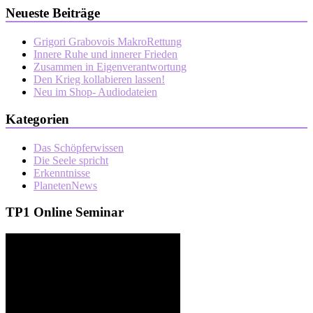
Neueste Beiträge
Grigori Grabovois MakroRettung
Innere Ruhe und innerer Frieden
Zusammen in Eigenverantwortung
Den Krieg kollabieren lassen!
Neu im Shop- Audiodateien
Kategorien
Das Schöpferwissen
Die Seele spricht
Erkenntnisse
PlanetenNews
TP1 Online Seminar