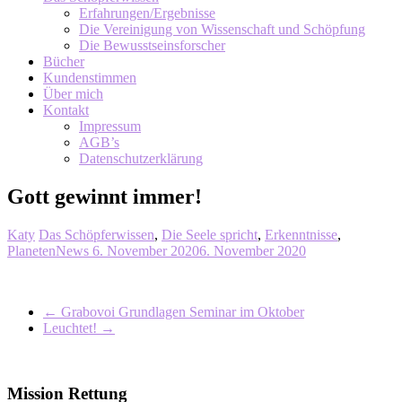
Erfahrungen/Ergebnisse
Die Vereinigung von Wissenschaft und Schöpfung
Die Bewusstseinsforscher
Bücher
Kundenstimmen
Über mich
Kontakt
Impressum
AGB’s
Datenschutzerklärung
Gott gewinnt immer!
Katy
Das Schöpferwissen
,
Die Seele spricht
,
Erkenntnisse
,
PlanetenNews
6. November 2020
6. November 2020
←
Grabovoi Grundlagen Seminar im Oktober
Leuchtet!
→
Mission Rettung