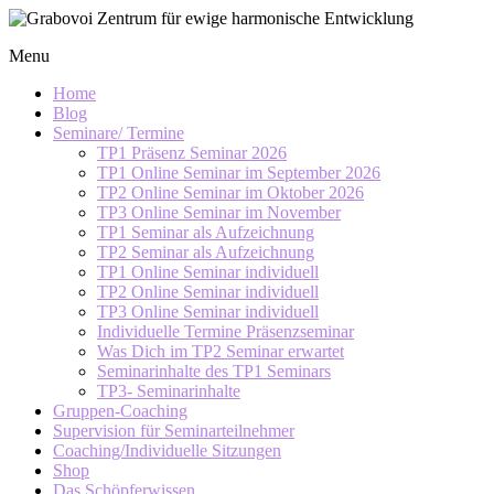
Skip
to
Grabovoi
Menu
content
Zentrum
für
Home
ewige
Blog
Seminare/ Termine
harmonische
TP1 Präsenz Seminar 2026
Entwicklung
TP1 Online Seminar im September 2026
TP2 Online Seminar im Oktober 2026
TP3 Online Seminar im November
TP1 Seminar als Aufzeichnung
TP2 Seminar als Aufzeichnung
TP1 Online Seminar individuell
TP2 Online Seminar individuell
TP3 Online Seminar individuell
Individuelle Termine Präsenzseminar
Was Dich im TP2 Seminar erwartet
Seminarinhalte des TP1 Seminars
TP3- Seminarinhalte
Gruppen-Coaching
Supervision für Seminarteilnehmer
Coaching/Individuelle Sitzungen
Shop
Das Schöpferwissen