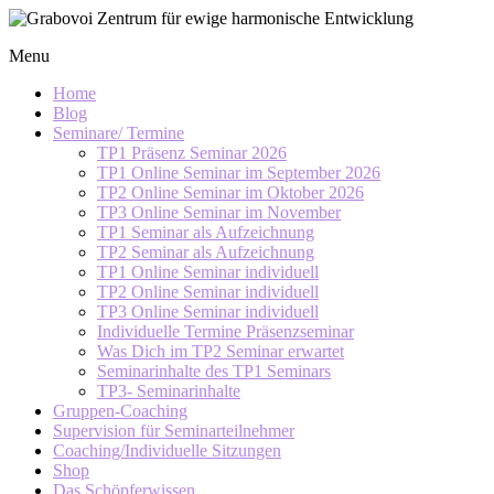
Skip
to
Grabovoi
Menu
content
Zentrum
für
Home
ewige
Blog
Seminare/ Termine
harmonische
TP1 Präsenz Seminar 2026
Entwicklung
TP1 Online Seminar im September 2026
TP2 Online Seminar im Oktober 2026
TP3 Online Seminar im November
TP1 Seminar als Aufzeichnung
TP2 Seminar als Aufzeichnung
TP1 Online Seminar individuell
TP2 Online Seminar individuell
TP3 Online Seminar individuell
Individuelle Termine Präsenzseminar
Was Dich im TP2 Seminar erwartet
Seminarinhalte des TP1 Seminars
TP3- Seminarinhalte
Gruppen-Coaching
Supervision für Seminarteilnehmer
Coaching/Individuelle Sitzungen
Shop
Das Schöpferwissen