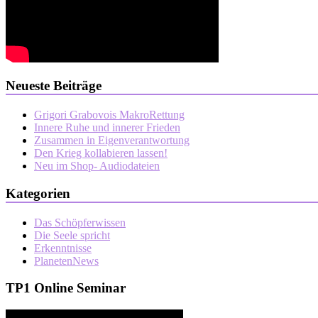
Neueste Beiträge
Grigori Grabovois MakroRettung
Innere Ruhe und innerer Frieden
Zusammen in Eigenverantwortung
Den Krieg kollabieren lassen!
Neu im Shop- Audiodateien
Kategorien
Das Schöpferwissen
Die Seele spricht
Erkenntnisse
PlanetenNews
TP1 Online Seminar