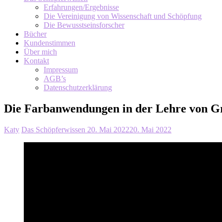
Erfahrungen/Ergebnisse
Die Vereinigung von Wissenschaft und Schöpfung
Die Bewusstseinsforscher
Bücher
Kundenstimmen
Über mich
Kontakt
Impressum
AGB’s
Datenschutzerklärung
Die Farbanwendungen in der Lehre von G
Katy
Das Schöpferwissen
20. Mai 2022
20. Mai 2022