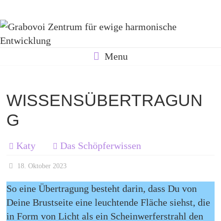
Skip
Grabovoi
to
content
Zentrum
Menu
für
WISSENSÜBERTRAGUN
G
ewige
Katy
Das Schöpferwissen
harmonische
18. Oktober 2023
So eine Übertragung besteht darin, dass Du von
Entwicklung
Deine Brustseite eine leuchtende Fläche siehst, die
in Form von Licht als ein Scheinwerferstrahl den