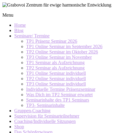
Skip
to
Grabovoi
Menu
content
Zentrum
für
Home
ewige
Blog
Seminare/ Termine
harmonische
TP1 Präsenz Seminar 2026
Entwicklung
TP1 Online Seminar im September 2026
TP2 Online Seminar im Oktober 2026
TP3 Online Seminar im November
TP1 Seminar als Aufzeichnung
TP2 Seminar als Aufzeichnung
TP1 Online Seminar individuell
TP2 Online Seminar individuell
TP3 Online Seminar individuell
Individuelle Termine Präsenzseminar
Was Dich im TP2 Seminar erwartet
Seminarinhalte des TP1 Seminars
TP3- Seminarinhalte
Gruppen-Coaching
Supervision für Seminarteilnehmer
Coaching/Individuelle Sitzungen
Shop
Das Schöpferwissen