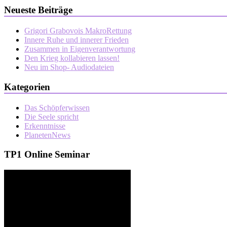
Neueste Beiträge
Grigori Grabovois MakroRettung
Innere Ruhe und innerer Frieden
Zusammen in Eigenverantwortung
Den Krieg kollabieren lassen!
Neu im Shop- Audiodateien
Kategorien
Das Schöpferwissen
Die Seele spricht
Erkenntnisse
PlanetenNews
TP1 Online Seminar