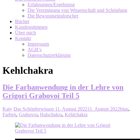
Erfahrungen/Ergebnisse
Die Vereinigung von Wissenschaft und Schöpfung
Die Bewusstseinsforscher
Bücher
Kundenstimmen
Über mich
Kontakt
Impressum
AGB’s
Datenschutzerklärung
Kehlchakra
Die Farbanwendung in der Lehre von
Grigori Grabovoi Teil 5
Katy
Das Schöpferwissen
11. August 2022
11. August 2022
blau
,
Farben
,
Grabovoi
,
Halschakra
,
Kehlchakra