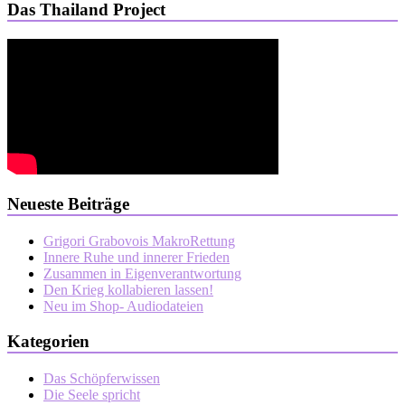
Das Thailand Project
Neueste Beiträge
Grigori Grabovois MakroRettung
Innere Ruhe und innerer Frieden
Zusammen in Eigenverantwortung
Den Krieg kollabieren lassen!
Neu im Shop- Audiodateien
Kategorien
Das Schöpferwissen
Die Seele spricht