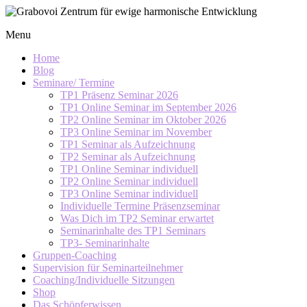
Skip
to
Grabovoi
Menu
content
Zentrum
für
Home
ewige
Blog
Seminare/ Termine
harmonische
TP1 Präsenz Seminar 2026
Entwicklung
TP1 Online Seminar im September 2026
TP2 Online Seminar im Oktober 2026
TP3 Online Seminar im November
TP1 Seminar als Aufzeichnung
TP2 Seminar als Aufzeichnung
TP1 Online Seminar individuell
TP2 Online Seminar individuell
TP3 Online Seminar individuell
Individuelle Termine Präsenzseminar
Was Dich im TP2 Seminar erwartet
Seminarinhalte des TP1 Seminars
TP3- Seminarinhalte
Gruppen-Coaching
Supervision für Seminarteilnehmer
Coaching/Individuelle Sitzungen
Shop
Das Schöpferwissen