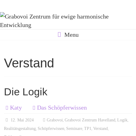
Skip
Grabovoi
to
content
Zentrum
Menu
für
Verstand
ewige
Die Logik
harmonische
Katy
Das Schöpferwissen
Entwicklung
12. Mai 2024
Grabovoi
Grabovoi Zentrum Havelland
Logik
,
,
,
Realitätsgestaltung
Schöpferwissen
Seminare
TP1
Verstand
,
,
,
,
,