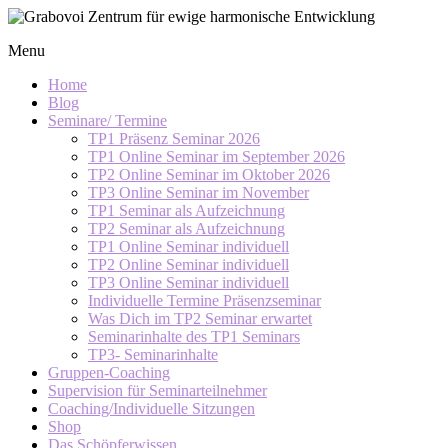
Skip
to
Grabovoi
Menu
content
Zentrum
für
Home
ewige
Blog
Seminare/ Termine
harmonische
TP1 Präsenz Seminar 2026
Entwicklung
TP1 Online Seminar im September 2026
TP2 Online Seminar im Oktober 2026
TP3 Online Seminar im November
TP1 Seminar als Aufzeichnung
TP2 Seminar als Aufzeichnung
TP1 Online Seminar individuell
TP2 Online Seminar individuell
TP3 Online Seminar individuell
Individuelle Termine Präsenzseminar
Was Dich im TP2 Seminar erwartet
Seminarinhalte des TP1 Seminars
TP3- Seminarinhalte
Gruppen-Coaching
Supervision für Seminarteilnehmer
Coaching/Individuelle Sitzungen
Shop
Das Schöpferwissen