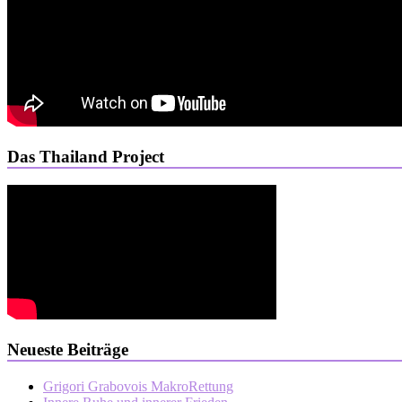
Das Thailand Project
Neueste Beiträge
Grigori Grabovois MakroRettung