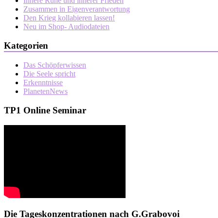
Innere Ruhe und innerer Frieden
Zusammen in Eigenverantwortung
Den Krieg kollabieren lassen!
Neu im Shop- Audiodateien
Kategorien
Das Schöpferwissen
Die Seele spricht
Erkenntnisse
PlanetenNews
TP1 Online Seminar
Die Tageskonzentrationen nach G.Grabovoi