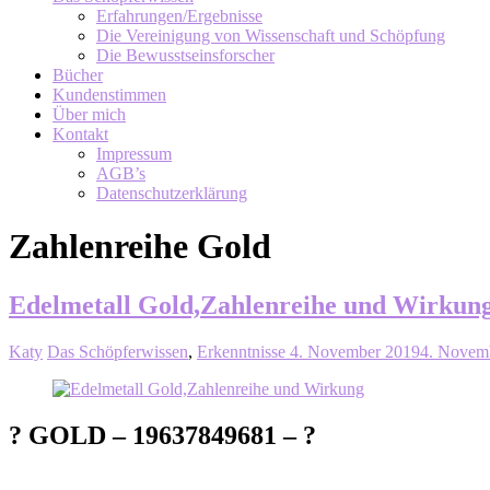
Erfahrungen/Ergebnisse
Die Vereinigung von Wissenschaft und Schöpfung
Die Bewusstseinsforscher
Bücher
Kundenstimmen
Über mich
Kontakt
Impressum
AGB’s
Datenschutzerklärung
Zahlenreihe Gold
Edelmetall Gold,Zahlenreihe und Wirkun
Katy
Das Schöpferwissen
,
Erkenntnisse
4. November 2019
4. Novem
? GOLD – 19637849681 – ?