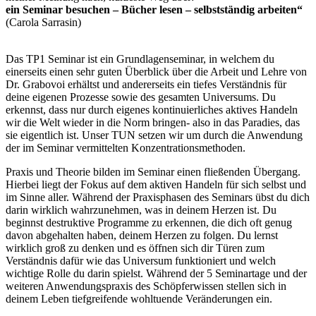
ein Seminar besuchen – Bücher lesen – selbstständig arbeiten“
(Carola Sarrasin)
Das TP1 Seminar ist ein Grundlagenseminar, in welchem du
einerseits einen sehr guten Überblick über die Arbeit und Lehre von
Dr. Grabovoi erhältst und andererseits ein tiefes Verständnis für
deine eigenen Prozesse sowie des gesamten Universums. Du
erkennst, dass nur durch eigenes kontinuierliches aktives Handeln
wir die Welt wieder in die Norm bringen- also in das Paradies, das
sie eigentlich ist. Unser TUN setzen wir um durch die Anwendung
der im Seminar vermittelten Konzentrationsmethoden.
Praxis und Theorie bilden im Seminar einen fließenden Übergang.
Hierbei liegt der Fokus auf dem aktiven Handeln für sich selbst und
im Sinne aller. Während der Praxisphasen des Seminars übst du dich
darin wirklich wahrzunehmen, was in deinem Herzen ist. Du
beginnst destruktive Programme zu erkennen, die dich oft genug
davon abgehalten haben, deinem Herzen zu folgen. Du lernst
wirklich groß zu denken und es öffnen sich dir Türen zum
Verständnis dafür wie das Universum funktioniert und welch
wichtige Rolle du darin spielst. Während der 5 Seminartage und der
weiteren Anwendungspraxis des Schöpferwissen stellen sich in
deinem Leben tiefgreifende wohltuende Veränderungen ein.