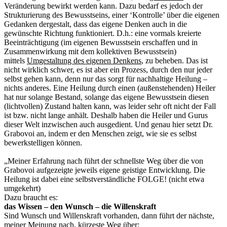
Veränderung bewirkt werden kann. Dazu bedarf es jedoch der
Strukturierung des Bewusstseins, einer ‘Kontrolle’ über die eigenen
Gedanken dergestalt, dass das eigene Denken auch in die
gewünschte Richtung funktioniert. D.h.: eine vormals kreierte
Beeinträchtigung (im eigenen Bewusstsein erschaffen und in
Zusammenwirkung mit dem kollektiven Bewusstsein)
mittels
Umgestaltung des eigenen Denkens
, zu beheben. Das ist
nicht wirklich schwer, es ist aber ein Prozess, durch den nur jeder
selbst gehen kann, denn nur das sorgt für nachhaltige Heilung –
nichts anderes. Eine Heilung durch einen (außenstehenden) Heiler
hat nur solange Bestand, solange das eigene Bewusstsein diesen
(lichtvollen) Zustand halten kann, was leider sehr oft nicht der Fall
ist bzw. nicht lange anhält. Deshalb haben die Heiler und Gurus
dieser Welt inzwischen auch ausgedient. Und genau hier setzt Dr.
Grabovoi an, indem er den Menschen zeigt, wie sie es selbst
bewerkstelligen können.
„Meiner Erfahrung nach führt der schnellste Weg über die von
Grabovoi aufgezeigte jeweils eigene geistige Entwicklung. Die
Heilung ist dabei eine selbstverständliche FOLGE! (nicht etwa
umgekehrt)
Dazu braucht es:
das Wissen – den Wunsch – die Willenskraft
Sind Wunsch und Willenskraft vorhanden, dann führt der nächste,
meiner Meinung nach, kürzeste Weg über: