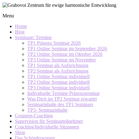
Skip
to
Grabovoi
Menu
content
Zentrum
für
Home
ewige
Blog
Seminare/ Termine
harmonische
TP1 Präsenz Seminar 2026
Entwicklung
TP1 Online Seminar im September 2026
TP2 Online Seminar im Oktober 2026
TP3 Online Seminar im November
TP1 Seminar als Aufzeichnung
TP2 Seminar als Aufzeichnung
TP1 Online Seminar individuell
TP2 Online Seminar individuell
TP3 Online Seminar individuell
Individuelle Termine Präsenzseminar
Was Dich im TP2 Seminar erwartet
Seminarinhalte des TP1 Seminars
TP3- Seminarinhalte
Gruppen-Coaching
Supervision für Seminarteilnehmer
Coaching/Individuelle Sitzungen
Shop
Das Schöpferwissen