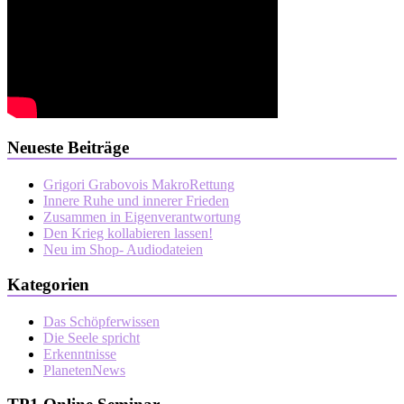
Neueste Beiträge
Grigori Grabovois MakroRettung
Innere Ruhe und innerer Frieden
Zusammen in Eigenverantwortung
Den Krieg kollabieren lassen!
Neu im Shop- Audiodateien
Kategorien
Das Schöpferwissen
Die Seele spricht
Erkenntnisse
PlanetenNews